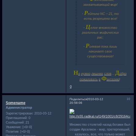
захватывающий мир!
Р
-
ейтинг NC – 21, то
есть резрешено все!
Ц
-
елое множество
различных мифических
рас;
Р
-
олевая пока лишь
начинает свое
существование!
Н
Д
е
нужно
лишних
слов
...
обро
Ф
пожаловать
в
антазию
!
0
10
Поделиться
2010-03-12
Somename
20:58:06
Администратор
Зарегистрирован
: 2010-03-12
Приглашений:
0
Сообщений:
21
Множество столетий назад богами был
Уважение:
[+0/-0]
создан Арселион - мир, претерпевший,
Позитив:
[+0/-0]
казалось, все, что только может