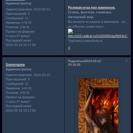
Администратор
Ролевая игра про вампиров.
Зарегистрирован
: 2010-03-12
Готика, фентези, стимпанк.
Приглашений:
0
Авторский мир.
Сообщений:
21
Вы можете не верить в вампиров - но
Уважение:
[+0/-0]
их обитель существует...
Позитив:
[+0/-0]
Провел на форуме:
4 часа 47 минут
Последний визит:
*картинка кликабельна
2010-03-19 15:17:50
0
3
Поделиться
2010-03-12
Somename
20:18:30
Администратор
Зарегистрирован
: 2010-03-12
Приглашений:
0
Сообщений:
21
Уважение:
[+0/-0]
Позитив:
[+0/-0]
Провел на форуме:
4 часа 47 минут
Последний визит:
2010-03-19 15:17:50