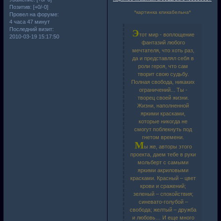
Позитив:
[+0/-0]
*картинка кликабельна*
Провел на форуме:
4 часа 47 минут
Последний визит:
Э
тот мир - воплощение
2010-03-19 15:17:50
фантазий любого
мечтателя, что хоть раз,
да и представлял себя в
роли героя, что сам
творит свою судьбу.
Полная свобода, никаких
ограничений... Ты -
творец своей жизни.
Жизни, наполненной
яркими красками,
которые никогда не
смогут поблекнуть под
гнетом времени.
М
ы же, авторы этого
проекта, даем тебе в руки
мольберт с самыми
яркими акриловыми
красками. Красный – цвет
крови и сражений;
зеленый – спокойствия;
синевато-голубой –
свобода; желтый – дружба
и любовь… И еще много