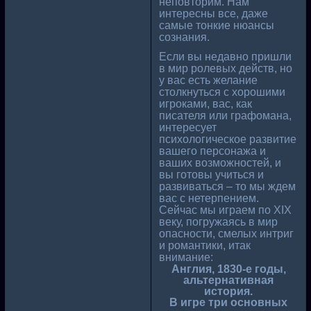
неповторим. Нам
интересны все, даже
самые тонкие нюансы
сознания.
Если вы недавно пришли
в мир ролевых действ, но
у вас есть желание
столкнуться с хорошими
игроками, вас, как
писателя или графомана,
интересует
психологическое развитие
вашего персонажа и
ваших возможностей, и
вы готовы учиться и
развиваться – то мы ждем
вас с нетерпением.
Сейчас мы играем по XIX
веку, погружаясь в мир
опасности, смелых интриг
и романтики, итак
внимание:
Англия, 1830-е годы,
альтернативная
история.
В игре три основных