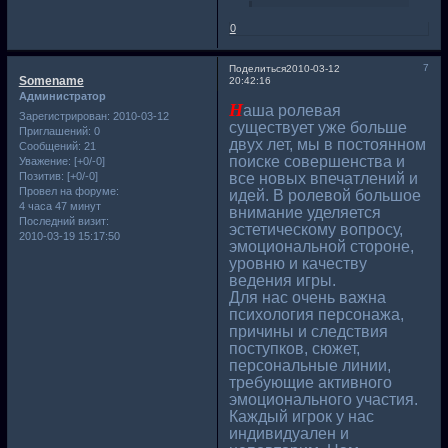
0
7
Поделиться
2010-03-12
Somename
20:42:16
Администратор
Н
аша ролевая
Зарегистрирован
: 2010-03-12
существует уже больше
Приглашений:
0
двух лет, мы в постоянном
Сообщений:
21
поиске совершенства и
Уважение:
[+0/-0]
Позитив:
[+0/-0]
все новых впечатлений и
Провел на форуме:
идей. В ролевой большое
4 часа 47 минут
внимание уделяется
Последний визит:
эстетическому вопросу,
2010-03-19 15:17:50
эмоциональной стороне,
уровню и качеству
ведения игры.
Для нас очень важна
психология персонажа,
причины и следствия
поступков, сюжет,
персональные линии,
требующие активного
эмоционального участия.
Каждый игрок у нас
индивидуален и