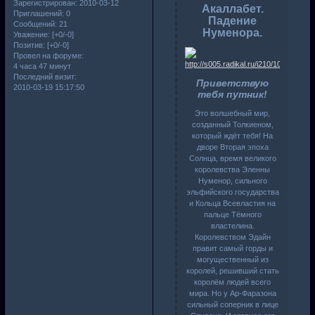
Зарегистрирован
: 2010-03-12
Акаллабет.
Приглашений:
0
Падение
Сообщений:
21
Нуменора.
Уважение:
[+0/-0]
Позитив:
[+0/-0]
Провел на форуме:
4 часа 47 минут
Последний визит:
Приветствую
2010-03-19 15:17:50
тебя путник!
Это волшебный мир,
созданный Толкиеном,
который ждёт тебя! На
дворе Вторая эпоха
Солнца, время великого
королевства Эленны
Нуменор, сильного
эльфийского государства
и Кольца Всевластия на
пальце Тёмного
властелина.
Королевством Эдайн
правит самый горды и
могущественный из
королей, решивший стать
королём людей всего
мира. Но у Ар-Фаразона
сильный соперник в лице