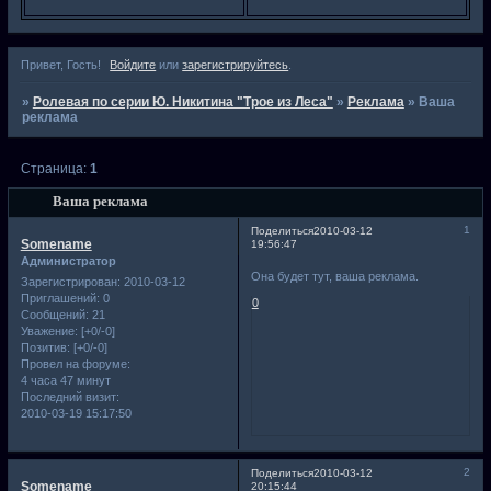
Привет, Гость!
Войдите
или
зарегистрируйтесь
.
»
Ролевая по серии Ю. Никитина "Трое из Леса"
»
Реклама
»
Ваша
реклама
Страница:
1
Ваша реклама
1
Поделиться
2010-03-12
Somename
19:56:47
Администратор
Она будет тут, ваша реклама.
Зарегистрирован
: 2010-03-12
Приглашений:
0
0
Сообщений:
21
Уважение:
[+0/-0]
Позитив:
[+0/-0]
Провел на форуме:
4 часа 47 минут
Последний визит:
2010-03-19 15:17:50
2
Поделиться
2010-03-12
Somename
20:15:44