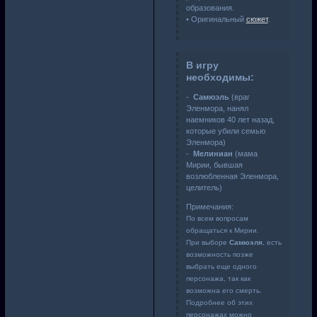
образования.
• Оригинальный
сюжет
.
В игру
необходимы:
-
Самюэль
(враг
Эленмора, нанял
наемников 40 лет назад,
которые убили семью
Эленмора)
-
Мелиниан
(мама
Мирии, бывшая
возлюбленная Эленмора,
целитель)
Примечания:
По всем вопросам
обращаться к Мирии.
При выборе
Самюэля
, есть
возможность позже
выбрать еще одного
персонажа, так как
возможна его смерть.
Подробнее об этих
персонажах можно