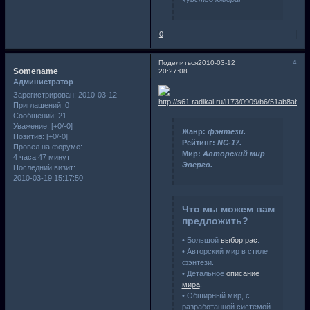
0
4
Поделиться
2010-03-12
Somename
20:27:08
Администратор
Зарегистрирован
: 2010-03-12
Приглашений:
0
Сообщений:
21
Уважение:
[+0/-0]
Жанр:
фэнтези.
Позитив:
[+0/-0]
Рейтинг:
NC-17.
Провел на форуме:
Мир:
Авторский мир
4 часа 47 минут
Эверго.
Последний визит:
2010-03-19 15:17:50
Что мы можем вам
предложить?
• Большой
выбор рас
.
• Авторский мир в стиле
фэнтези.
• Детальное
описание
мира
.
• Обширный мир, с
разработанной системой