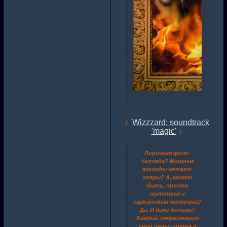
♪
Wizzzard: soundtrack
'magic'
♪
Лиричная фолк-
баллада? Мощные
аккорды металл-
оперы? А, может
быть, просто
шутливая и
саркасичная частушка?
Да. И даже больше!
Каждый почувствует
свой пульс ритма в