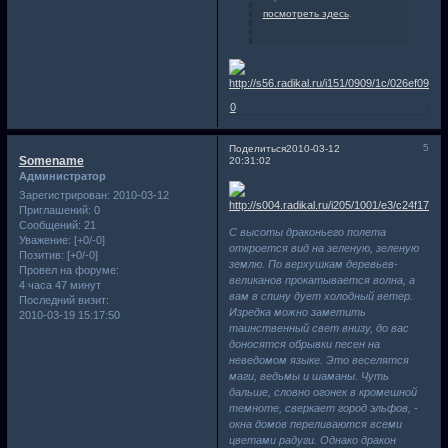
посмотреть здесь
.
0
5
Поделиться
2010-03-12
Somename
20:31:02
Администратор
Зарегистрирован
: 2010-03-12
Приглашений:
0
Сообщений:
21
С высоты драконьего полета
Уважение:
[+0/-0]
откроется вид на зеленую, зеленую
Позитив:
[+0/-0]
землю. По верхушкам деревьев-
Провел на форуме:
великанов прокатывается волна, а
4 часа 47 минут
вам в спину дует холодный ветер.
Последний визит:
Изредка можно заметить
2010-03-19 15:17:50
таинственный свет внизу, до вас
доносятся обрывки песен на
неведомом языке. Это веселятся
маги, ведьмы и шаманы. Чуть
дальше, словно огонек в кромешной
темноте, сверкает город эльфов, -
окна домов переливаются всеми
цветами радуги. Однако дракон