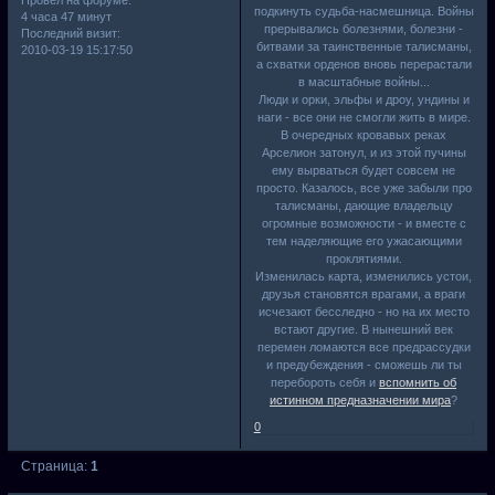
Провел на форуме:
подкинуть судьба-насмешница. Войны
4 часа 47 минут
прерывались болезнями, болезни -
Последний визит:
битвами за таинственные талисманы,
2010-03-19 15:17:50
а схватки орденов вновь перерастали
в масштабные войны...
Люди и орки, эльфы и дроу, ундины и
наги - все они не смогли жить в мире.
В очередных кровавых реках
Арселион затонул, и из этой пучины
ему вырваться будет совсем не
просто. Казалось, все уже забыли про
талисманы, дающие владельцу
огромные возможности - и вместе с
тем наделяющие его ужасающими
проклятиями.
Изменилась карта, изменились устои,
друзья становятся врагами, а враги
исчезают бесследно - но на их место
встают другие. В нынешний век
перемен ломаются все предрассудки
и предубеждения - сможешь ли ты
перебороть себя и
вспомнить об
истинном предназначении мира
?
0
Страница:
1