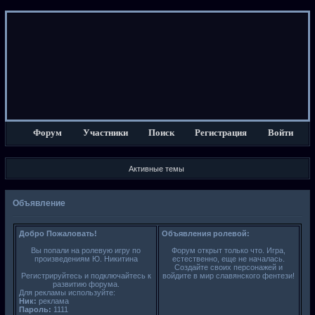
Форум
Участники
Поиск
Регистрация
Войти
Активные темы
Объявление
Добро Пожаловать!
Объявления ролевой:
Вы попали на ролевую игру по
Форум открыт только что. Игра,
произведениям Ю. Никитина
естественно, еще не началась.
Создайте своих персонажей и
Регистрируйтесь и подключайтесь к
войдите в мир славянского фентези!
развитию форума.
Для рекламы используйте:
Ник:
реклама
Пароль:
1111