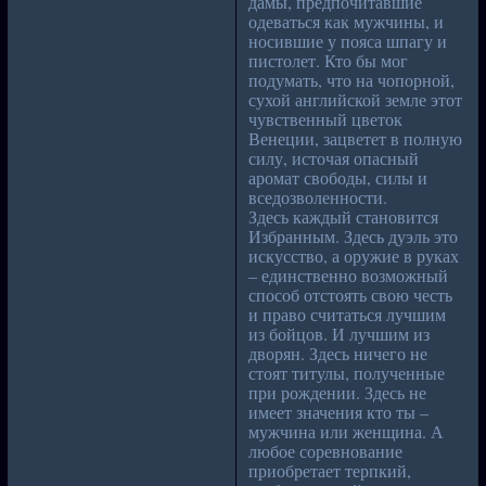
дамы, предпочитавшие
одеваться как мужчины, и
носившие у пояса шпагу и
пистолет. Кто бы мог
подумать, что на чопорной,
сухой английской земле этот
чувственный цветок
Венеции, зацветет в полную
силу, источая опасный
аромат свободы, силы и
вседозволенности.
Здесь каждый становится
Избранным. Здесь дуэль это
искусство, а оружие в руках
– единственно возможный
способ отстоять свою честь
и право считаться лучшим
из бойцов. И лучшим из
дворян. Здесь ничего не
стоят титулы, полученные
при рождении. Здесь не
имеет значения кто ты –
мужчина или женщина. А
любое соревнование
приобретает терпкий,