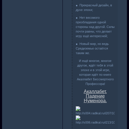
● Прекрасный дизайн, в
духе эпохи;
● Нет весомого
преобладания одной
стороны над другой. Силы
почти равны, что делает
игру ещё интересней;
● Новый мир, но ведь
Средиземье остаётся
таким же.
И ещё многое, многое
другое, ждёт тебя в этой
эпохе и в этой игре,
которая идёт по книге
Акаллабет Бессмертного
Профессора!
Акаллабет.
Падение
Нуменора.