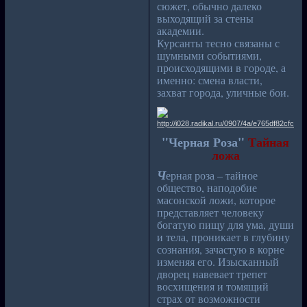
сюжет, обычно далеко
выходящий за стены
академии.
Курсанты тесно связаны с
шумными событиями,
происходящими в городе, а
именно: смена власти,
захват города, уличные бои.
"Черная Роза"
Тайная
ложа
Ч
ерная роза – тайное
общество, наподобие
масонской ложи, которое
представляет человеку
богатую пищу для ума, души
и тела, проникает в глубину
сознания, зачастую в корне
изменяя его. Изысканный
дворец навевает трепет
восхищения и томящий
страх от возможности