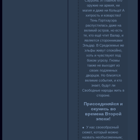
Саурона. И главное его
оружие ни армия, ни
магия и даже ни Кольцо! А
хитрость и коварство!
Тень Гортхауэра
распустилась даже на
великий остров, но есть
те, кто ещё чтит Валар, и
является сторонниками
Эльдар. В Средиземье же
эльфы живут спокойно,
хоть и чувствуют под
боком угрозу. Гномы
также не выходят из
своих подземных
дворцов. Но близятся
великие события, и кто
знает, будут ли
Свободные народы жить в
стороне.
Присоединяйся и
окунись во
времена Второй
эпохи!
● У нас своеобразный
сюжет, который можно
назвать необъезженным;