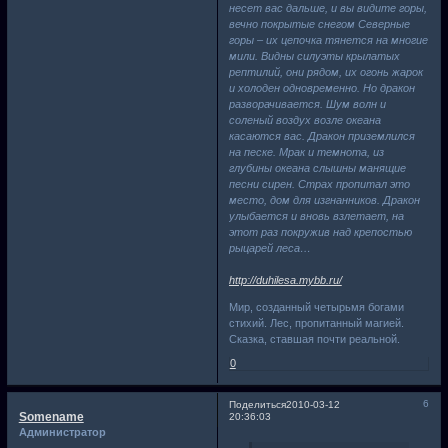
несет вас дальше, и вы видите горы,
вечно покрытые снегом Северные
горы – их цепочка тянется на многие
мили. Видны силуэты крылатых
рептилий, они рядом, их огонь жарок
и холоден одновременно. Но дракон
разворачивается. Шум волн и
соленый воздух возле океана
касаются вас. Дракон приземлился
на песке. Мрак и темнота, из
глубины океана слышны манящие
песни сирен. Страх пропитал это
место, дом для изгнанников. Дракон
улыбается и вновь взлетает, на
этот раз покружив над крепостью
рыцарей леса…
http://duhilesa.mybb.ru/
Мир, созданный четырьмя богами
стихий. Лес, пропитанный магией.
Сказка, ставшая почти реальной.
0
6
Поделиться
2010-03-12
Somename
20:36:03
Администратор