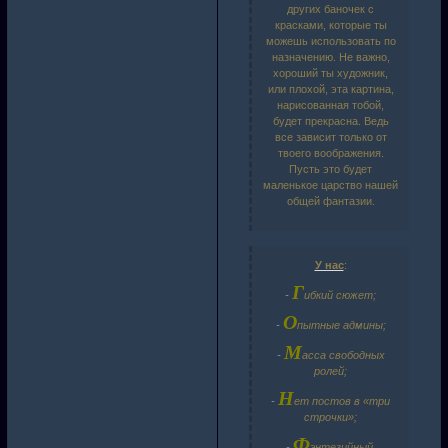
других баночек с
красками, которые ты
можешь использовать по
назначению. Не важно,
хороший ты художник,
или плохой, эта картина,
нарисованная тобой,
будет прекрасна. Ведь
все зависит только от
твоего воображения.
Пусть это будет
маленькое царство нашей
общей фантазии.
У нас
:
Г
-
ибкий сюжет;
О
-
пытные админы;
М
-
асса свободных
ролей;
Н
-
ет постов в «три
строчки»;
Ф
-
энтезийный,