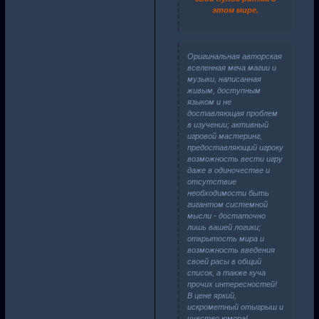
этом мире.
Оригинальная авторская
вселенная меча магии и
музыки, написанная
живым, доступным
языком и не
доставляющая проблем
в изучении; активный
игровой мастеринг,
предоставляющий игроку
возможность вести игру
даже в одиночестве и
отсутствие
необходимости быть
гигантом системной
мысли - достаточно
лишь вашей логики;
открытость мира и
возможность введения
своей расы в общий
список, а также куча
прочих интересностей!
В цене яркий,
искрометный отыгрыш и
чувство юмора!