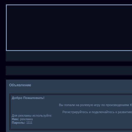
Объявление
Добро Пожаловать!
Вы попали на ролевую игру по произведениям 
Регистрируйтесь и подключайтесь к развити
Для рекламы используйте:
Ник:
реклама
Пароль:
1111