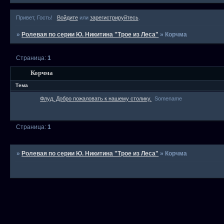
Привет, Гость!
Войдите
или
зарегистрируйтесь
.
»
Ролевая по серии Ю. Никитина "Трое из Леса"
»
Корчма
Страница:
1
Корчма
Тема
Флуд. Добро пожаловать к нашему столику.
Somename
Страница:
1
»
Ролевая по серии Ю. Никитина "Трое из Леса"
»
Корчма