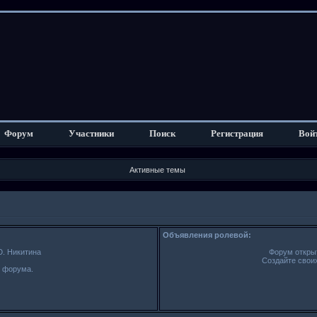
Форум
Участники
Поиск
Регистрация
Вой
Активные темы
Объявления ролевой:
Ю. Никитина
Форум открыт
Создайте свои
ю форума.