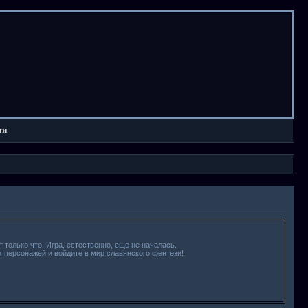
ти
 только что. Игра, естественно, еще не началась.
х персонажей и войдите в мир славянского фентези!