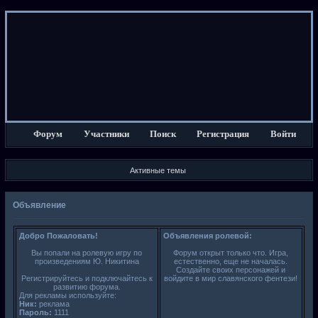
Форум
Участники
Поиск
Регистрация
Войти
Активные темы
Объявление
Добро Пожаловать!
Объявления ролевой:
Вы попали на ролевую игру по
Форум открыт только что. Игра,
произведениям Ю. Никитина
естественно, еще не началась.
Создайте своих персонажей и
Регистрируйтесь и подключайтесь к
войдите в мир славянского фентези!
развитию форума.
Для рекламы используйте:
Ник:
реклама
Пароль:
1111