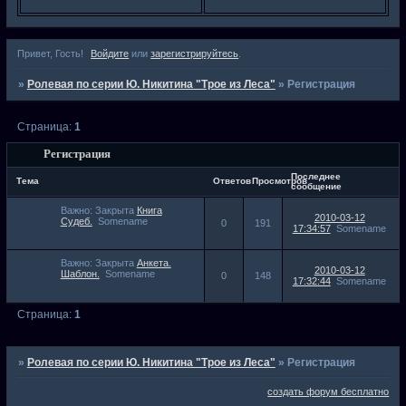
Привет, Гость!
Войдите
или
зарегистрируйтесь
.
»
Ролевая по серии Ю. Никитина "Трое из Леса"
»
Регистрация
Страница:
1
Регистрация
Последнее
Тема
Ответов
Просмотров
сообщение
Важно:
Закрыта
Книга
2010-03-12
Судеб.
Somename
0
191
17:34:57
Somename
Важно:
Закрыта
Анкета.
2010-03-12
Шаблон.
Somename
0
148
17:32:44
Somename
Страница:
1
»
Ролевая по серии Ю. Никитина "Трое из Леса"
»
Регистрация
создать форум бесплатно