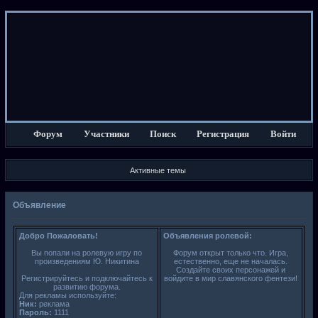
Форум
Участники
Поиск
Регистрация
Войти
Активные темы
Объявление
Добро Пожаловать!
Объявления ролевой:
Вы попали на ролевую игру по
Форум открыт только что. Игра,
произведениям Ю. Никитина
естественно, еще не началась.
Создайте своих персонажей и
Регистрируйтесь и подключайтесь к
войдите в мир славянского фентези!
развитию форума.
Для рекламы используйте:
Ник:
реклама
Пароль:
1111