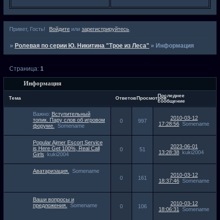
Привет, Гость!
Войдите
или
зарегистрируйтесь
.
»
Ролевая по серии Ю. Никитина "Трое из Леса"
»
Информация
Страница:
1
Информация
Последнее
Тема
Ответов
Просмотров
сообщение
Важно:
Вступительный
2010-03-12
топик. Пару слов об игровом
0
997
17:28:56
Somename
форуме.
Somename
Popular Ajmer Escort Service
2023-06-01
is Here Get 100%, Real Call
0
51
13:28:38
kuki2004
Girls
kuki2004
Аватаризация.
Somename
2010-03-12
0
161
18:37:46
Somename
Ваши вопросы и
2010-03-12
предложения.
Somename
0
106
18:06:31
Somename